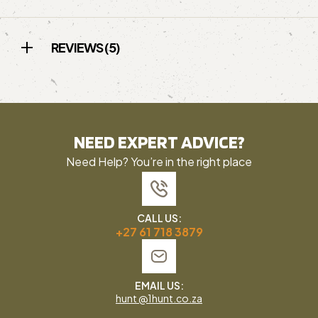
REVIEWS (5)
NEED EXPERT ADVICE?
Need Help? You’re in the right place
CALL US:
+27 61 718 3879
EMAIL US:
hunt @1hunt.co.za