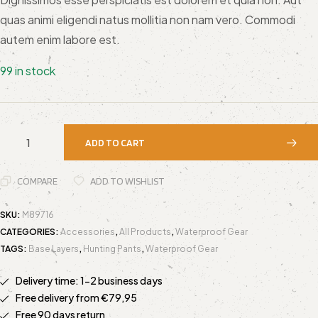
out of 5
based
quas animi eligendi natus mollitia non nam vero. Commodi
on
custom
autem enim labore est.
er
ratings
99 in stock
ADD TO CART
COMPARE
ADD TO WISHLIST
SKU:
M89716
CATEGORIES:
Accessories
,
All Products
,
Waterproof Gear
TAGS:
Base Layers
,
Hunting Pants
,
Waterproof Gear
Delivery time: 1-2 business days
Free delivery from €79,95
Free 90 days return