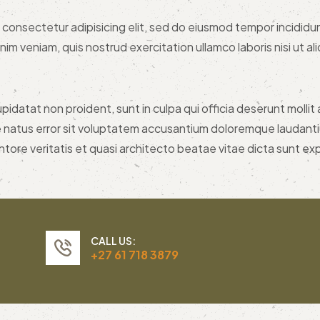
 consectetur adipisicing elit, sed do eiusmod tempor incididun
nim veniam, quis nostrud exercitation ullamco laboris nisi ut 
idatat non proident, sunt in culpa qui officia deserunt mollit 
te natus error sit voluptatem accusantium doloremque laudant
ntore veritatis et quasi architecto beatae vitae dicta sunt ex
CALL US:
+27 61 718 3879