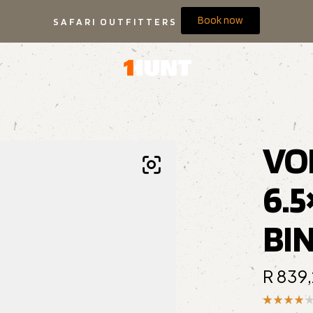
Book now
SAFARI OUTFITTERS
VO
6.
BI
R
839,