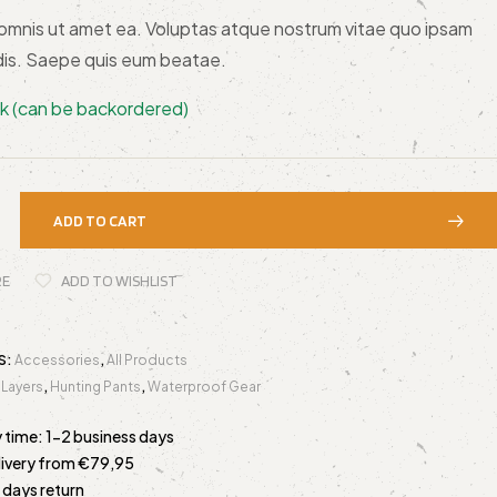
d omnis ut amet ea. Voluptas atque nostrum vitae quo ipsam
is. Saepe quis eum beatae.
ck (can be backordered)
ADD TO CART
RE
ADD TO WISHLIST
S:
Accessories
,
All Products
 Layers
,
Hunting Pants
,
Waterproof Gear
y time: 1-2 business days
livery from €79,95
 days return