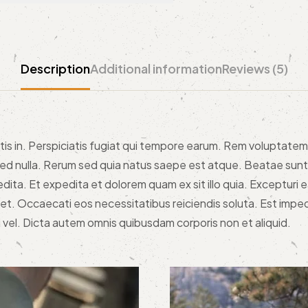
Description
Additional information
Reviews (5)
itis in. Perspiciatis fugiat qui tempore earum. Rem voluptate
sed nulla. Rerum sed quia natus saepe est atque. Beatae sunt
dita. Et expedita et dolorem quam ex sit illo quia. Excepturi
et. Occaecati eos necessitatibus reiciendis soluta. Est impe
 vel. Dicta autem omnis quibusdam corporis non et aliquid.