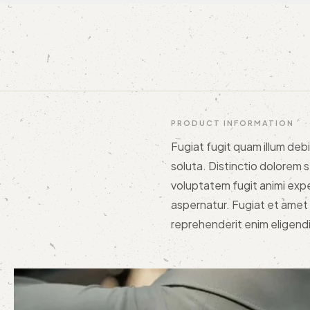
PRODUCT INFORMATION
Fugiat fugit quam illum deb
soluta. Distinctio dolorem 
voluptatem fugit animi expe
aspernatur. Fugiat et amet 
reprehenderit enim eligendi