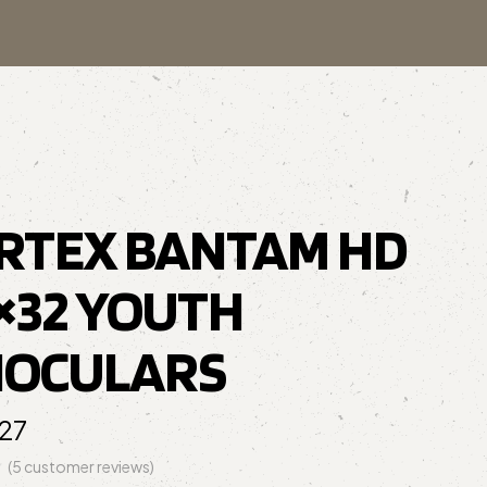
RTEX BANTAM HD
5×32 YOUTH
NOCULARS
27
(
5
customer reviews)